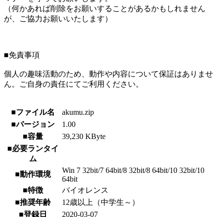
（何かあれば削除をお願いすることがあるかもしれません
が、ご協力お願いいたします）
■免責事項
個人の趣味活動のため、動作や内容について保証はありませ
ん。ご自身の責任にてご利用ください。
■ファイル名
akumu.zip
■バージョン
1.00
■容量
39,230 KByte
■必要ランタイ
ム
Win 7 32bit/7 64bit/8 32bit/8 64bit/10 32bit/10
■動作環境
64bit
■特徴
バイオレンス
■推奨年齢
12歳以上（中学生～）
■登録日
2020-03-07