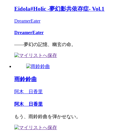
Eidola#Holic -夢幻影共依存症- Vol.1
DreamerEater
DreamerEater
――夢幻の記憶、幽玄の命。
雨鈴鈴曲
阿木 日香里
阿木 日香里
もう、雨鈴鈴曲を弾かせない。