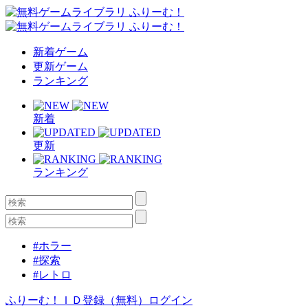
新着ゲーム
更新ゲーム
ランキング
新着
更新
ランキング
#ホラー
#探索
#レトロ
ふりーむ！ＩＤ登録（無料）
ログイン