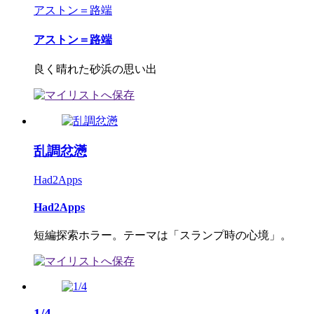
アストン＝路端
アストン＝路端
良く晴れた砂浜の思い出
乱調忿懣
Had2Apps
Had2Apps
短編探索ホラー。テーマは「スランプ時の心境」。
1/4