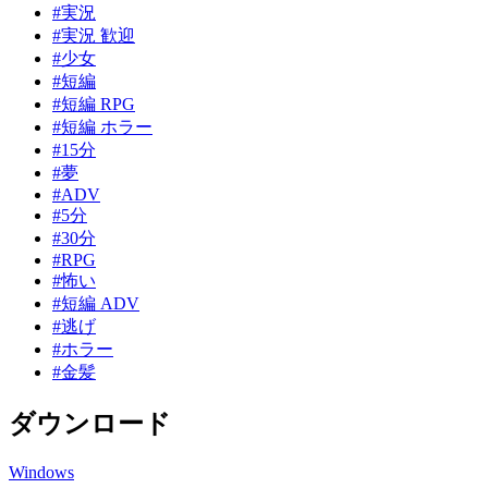
#実況
#実況 歓迎
#少女
#短編
#短編 RPG
#短編 ホラー
#15分
#夢
#ADV
#5分
#30分
#RPG
#怖い
#短編 ADV
#逃げ
#ホラー
#金髪
ダウンロード
Windows