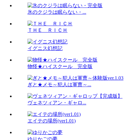
氷のクジラは眠らない・...
ＴＨＥ ＲＩＣＨ
イグニス幻想記
物怪★ハイスクール 完全版
ぎと★メモ～犯人は軍曹～...
ヴェネツィアン・ギャロ...
エイテの場所(ver1.01)
ゆりかごの夢