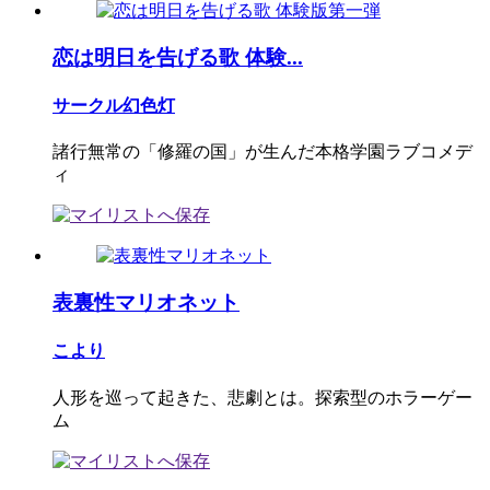
恋は明日を告げる歌 体験...
サークル幻色灯
諸行無常の「修羅の国」が生んだ本格学園ラブコメデ
ィ
表裏性マリオネット
こより
人形を巡って起きた、悲劇とは。探索型のホラーゲー
ム