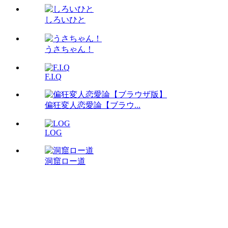
しろいひと
うさちゃん！
F.I.Q
偏狂変人恋愛論【ブラウ...
LOG
洞窟ロー道