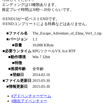
エンディングは13種類あります。
推定プレイ時間は30秒～20分くらいです。
※END13が一応ベストENDです。
※ENDコンプリートによる特典などはありません。
■ファイル名
The_Escape_Adventure_of_Elma_Ver1_1.zip
■バージョン
1.1
■容量
10,008 KByte
■必要ランタイム
RPGツクールVX Ace RTP
■動作環境
Win 7 32bit
■特徴
■推奨年齢
全年齢
■登録日
2014-02-16
■ファイル更新日
2015-05-30
■情報更新日
2015-05-30
#アドベンチャーゲーム
#脱出アドベンチャー