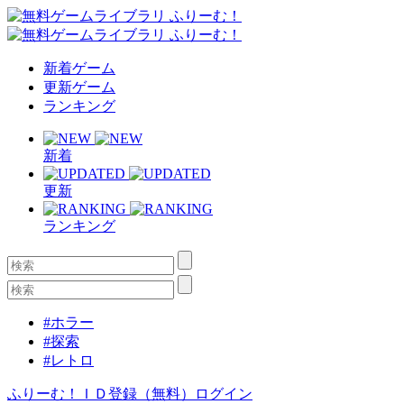
新着ゲーム
更新ゲーム
ランキング
新着
更新
ランキング
#ホラー
#探索
#レトロ
ふりーむ！ＩＤ登録（無料）
ログイン