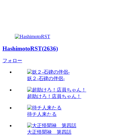
HashimotoRST(2636)
フォロー
妖２-石碑の伴侶-
超助けろ！店員ちゃん！
待チ人来たる
大正怪聞禄 第四話