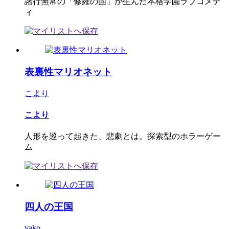
諸行無常の「修羅の国」が生んだ本格学園ラブコメデ
ィ
表裏性マリオネット
こより
こより
人形を巡って起きた、悲劇とは。探索型のホラーゲー
ム
四人の王国
yako