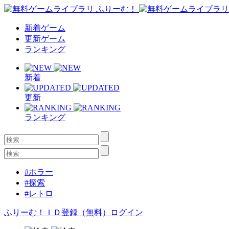
新着ゲーム
更新ゲーム
ランキング
新着
更新
ランキング
#ホラー
#探索
#レトロ
ふりーむ！ＩＤ登録（無料）
ログイン