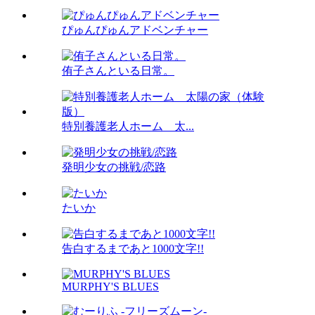
ぴゅんぴゅんアドベンチャー
侑子さんといる日常。
特別養護老人ホーム 太...
発明少女の挑戦/恋路
たいか
告白するまであと1000文字!!
MURPHY'S BLUES