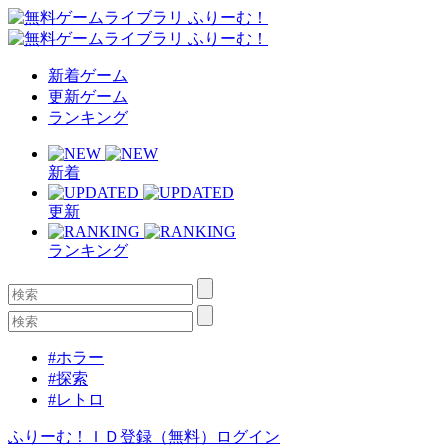
新着ゲーム
更新ゲーム
ランキング
新着
更新
ランキング
#ホラー
#探索
#レトロ
ふりーむ！ＩＤ登録（無料）
ログイン