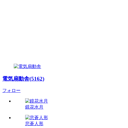
電気扇動舎(5162)
フォロー
鏡花水月
悲蒼人形