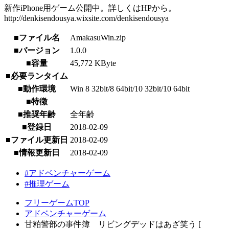
新作iPhone用ゲーム公開中。詳しくはHPから。
http://denkisendousya.wixsite.com/denkisendousya
■ファイル名
AmakasuWin.zip
■バージョン
1.0.0
■容量
45,772 KByte
■必要ランタイム
■動作環境
Win 8 32bit/8 64bit/10 32bit/10 64bit
■特徴
■推奨年齢
全年齢
■登録日
2018-02-09
■ファイル更新日
2018-02-09
■情報更新日
2018-02-09
#アドベンチャーゲーム
#推理ゲーム
フリーゲームTOP
アドベンチャーゲーム
甘粕警部の事件簿 リビングデッドはあざ笑う [