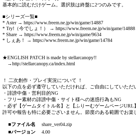
基本的に読むだけゲーム。選択肢は終盤に2つのみです。
■シリーズ一覧■
* Aster → https://www.freem.ne.jp/win/game/14887
* Try!（今でしょ！） → https://www.freem.ne.jp/win/game/14888
* Share → https://www.freem.ne.jp/win/game/9634
* しぇあ！ → https://www.freem.ne.jp/win/game/14784
★ENGLISH PATCH is made by stellarcanopy!!
→http://stellarcanopy.ca/index.html
！ 二次創作・プレイ実況について ！
以下の点を必ず遵守していただければ、ご自由にしていただ
・誹謗中傷・営利目的NG
・フリー素材の誹謗中傷・サイト様への迷惑行為もNG
・必ず【ゲームタイトル名】と【ふりーむゲームページURL
許可や報告も特に必要ございません。節度のある範囲でお楽
■ファイル名
share_ver04.zip
■バージョン
4.00