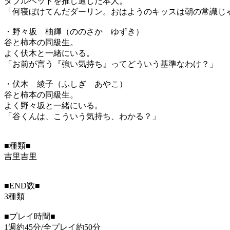
ダブルベッドを推し通した本人。
「何寝ぼけてんだダーリン。おはようのキッスは朝の常識じ
・野々坂 柚輝（ののさか ゆずき）
谷と柿本の同級生。
よく伏木と一緒にいる。
「お前が言う『強い気持ち』ってどういう基準なわけ？」
・伏木 綾子（ふしぎ あやこ）
谷と柿本の同級生。
よく野々坂と一緒にいる。
「谷くんは、こういう気持ち、わかる？」
■種類■
吉里吉里
■END数■
3種類
■プレイ時間■
1週約45分/全プレイ約50分