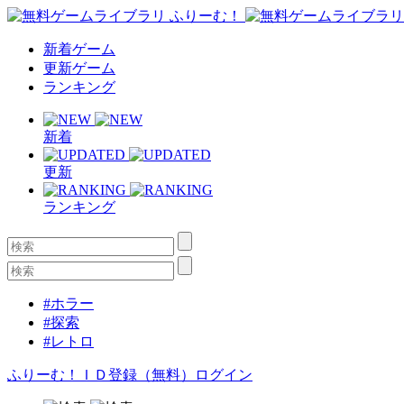
新着ゲーム
更新ゲーム
ランキング
新着
更新
ランキング
#ホラー
#探索
#レトロ
ふりーむ！ＩＤ登録（無料）
ログイン