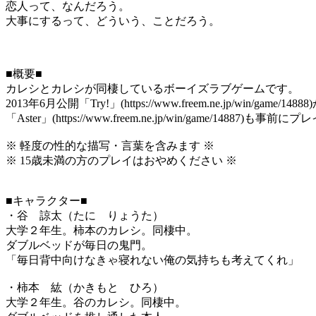
恋人って、なんだろう。
大事にするって、どういう、ことだろう。
■概要■
カレシとカレシが同棲しているボーイズラブゲームです。
2013年6月公開「Try!」(https://www.freem.ne.jp/win/game
「Aster」(https://www.freem.ne.jp/win/game
※ 軽度の性的な描写・言葉を含みます ※
※ 15歳未満の方のプレイはおやめください ※
■キャラクター■
・谷 諒太（たに りょうた）
大学２年生。柿本のカレシ。同棲中。
ダブルベッドが毎日の鬼門。
「毎日背中向けなきゃ寝れない俺の気持ちも考えてくれ」
・柿本 紘（かきもと ひろ）
大学２年生。谷のカレシ。同棲中。