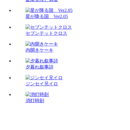
星が降る国 Ver2.05
セブンテットクロス
内開きケーキ
夕暮れ叙事詩
ジンセイ兄イロ
消灯時刻