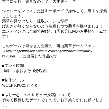
本当にそれ、薬草なの！？ 大丈夫～！？
ジェシーをマウスまたはキーボードで操作して、裏山を探索
しましょう。
薬草を見つけたら、採取シーンに移行！
げんきが無くならないよう注意しつつ薬草を採りましょう！
エンディングは全部で9種類、1周10分以内のお手軽ゲームで
す！
このゲームは司令さん企画の「裏山薬草ゲームフェス
（http://nagomiyasoft.wixsite.com/nagomiyasoft/urayama-
yakusou）」に出展した作品です。
■プレイ時間
1周につきおよそ10分以内
■制作ツール
WOLF RPGエディター
■ふりーむ！へのレビュー投稿について
初めて投稿したゲームですので、お手柔らかにお願いしま
す。