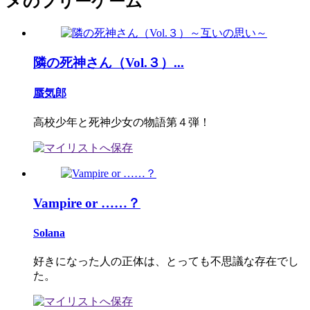
メのフリーゲーム
隣の死神さん（Vol.３）...
蜃気郎
高校少年と死神少女の物語第４弾！
Vampire or ……？
Solana
好きになった人の正体は、とっても不思議な存在でし
た。