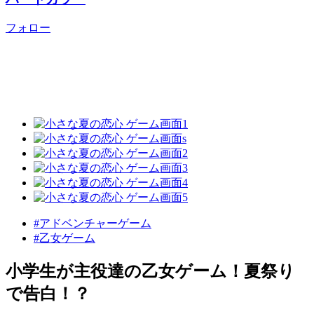
フォロー
#アドベンチャーゲーム
#乙女ゲーム
小学生が主役達の乙女ゲーム！夏祭り
で告白！？