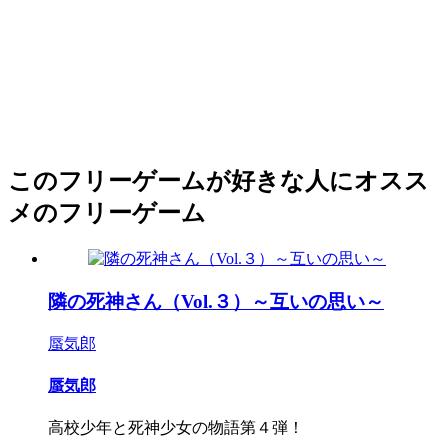
このフリーゲームが好きな人にオスス
メのフリーゲーム
隣の死神さん（Vol.３）～互いの思い～
蜃気郎
蜃気郎
高校少年と死神少女の物語第４弾！