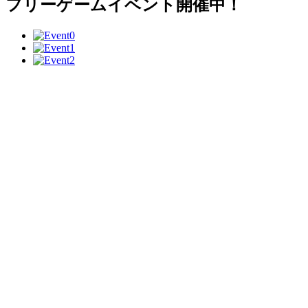
フリーゲームイベント開催中！