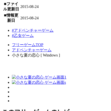
■ファイ
2015-08-24
ル更新日
■情報更
2015-08-24
新日
#アドベンチャーゲーム
#乙女ゲーム
フリーゲームTOP
アドベンチャーゲーム
小さな夏の恋心 [ Windows ]