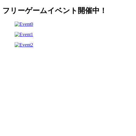
フリーゲームイベント開催中！