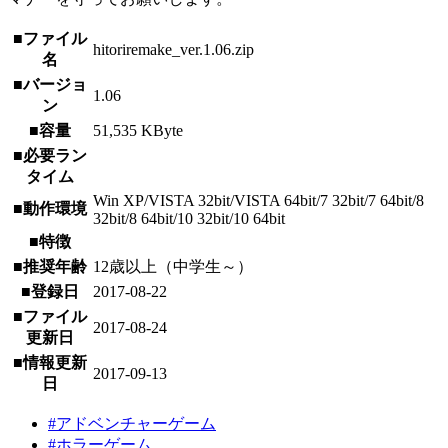
■ファイル
hitoriremake_ver.1.06.zip
名
■バージョ
1.06
ン
■容量
51,535 KByte
■必要ラン
タイム
Win XP/VISTA 32bit/VISTA 64bit/7 32bit/7 64bit/8
■動作環境
32bit/8 64bit/10 32bit/10 64bit
■特徴
■推奨年齢
12歳以上（中学生～）
■登録日
2017-08-22
■ファイル
2017-08-24
更新日
■情報更新
2017-09-13
日
#アドベンチャーゲーム
#ホラーゲーム