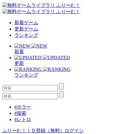
新着ゲーム
更新ゲーム
ランキング
新着
更新
ランキング
#ホラー
#探索
#レトロ
ふりーむ！ＩＤ登録（無料）
ログイン