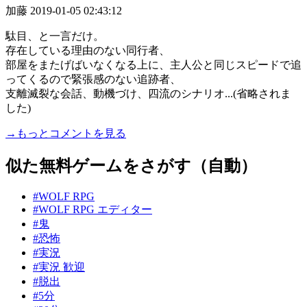
加藤
2019-01-05 02:43:12
駄目、と一言だけ。
存在している理由のない同行者、
部屋をまたげばいなくなる上に、主人公と同じスピードで追
ってくるので緊張感のない追跡者、
支離滅裂な会話、動機づけ、四流のシナリオ...(省略されま
した)
→もっとコメントを見る
似た無料ゲームをさがす（自動）
#WOLF RPG
#WOLF RPG エディター
#鬼
#恐怖
#実況
#実況 歓迎
#脱出
#5分