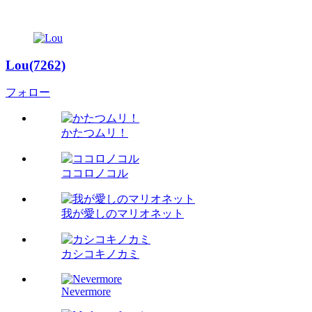
Lou(7262)
フォロー
かたつムリ！
ココロノコル
我が愛しのマリオネット
カシコキノカミ
Nevermore