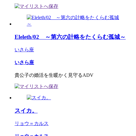
Eleleth/02 ～第六の計略をたくらむ孤城～
いさら座
いさら座
貴公子の婚活を生暖かく見守るADV
スイカ。
リョウ＝カルス