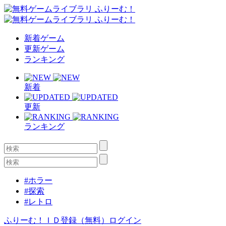
新着ゲーム
更新ゲーム
ランキング
新着
更新
ランキング
#ホラー
#探索
#レトロ
ふりーむ！ＩＤ登録（無料）
ログイン