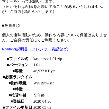
マナーを守ってお願いします。
（何かあれば削除をお願いすることがあるかもしれません
が、ご協力お願いいたします）
■免責事項
個人の趣味活動のため、動作や内容について保証はありませ
ん。ご自身の責任にてご利用ください。
ReadMe(説明書・クレジット表記など)
■ファイル名
kasumisou1.01.zip
■バージョン
1.01
■容量
46,932 KByte
■必要ランタイム
■動作環境
Win Browser
■特徴
■推奨年齢
全年齢
■登録日
2020-04-30
■ファイル更新日
2020-05-02