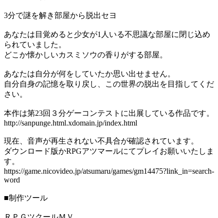
3分で謎を解き部屋から脱出セヨ
あなたは目覚めると少女が1人いる不思議な部屋に閉じ込め
られていました。
どこか懐かしいカスミソウの香りがする部屋。
あなたは自分が何をしていたか思い出せません。
自分自身の記憶を取り戻し、この世界の脱出を目指してくだ
さい。
本作は第23回３分ゲーコンテストに出展している作品です。
http://sanpunge.html.xdomain.jp/index.html
現在、音声が再生されない不具合が確認されています。
ダウンロード版かRPGアツマールにてプレイお願いいたしま
す。
https://game.nicovideo.jp/atsumaru/games/gm14475?link_in=search-
word
■制作ツール
ＲＰＧツクールＭＶ