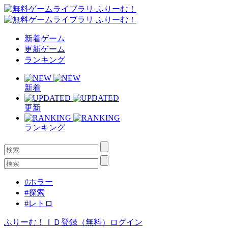
新着ゲーム
更新ゲーム
ランキング
新着
更新
ランキング
#ホラー
#探索
#レトロ
ふりーむ！ＩＤ登録（無料）
ログイン