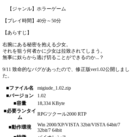
【ジャンル】ホラーゲーム
【プレイ時間】40分～50分
【あらすじ】
右腕にある秘密を抱える少女。
それを狙う何者かに少女は拉致されてしまう。
無事に奴らから逃げ切ることができるのか...？
9/11 致命的なバグがあったので、修正版ver1.02公開しまし
た。
■ファイル名
migiude_1.02.zip
■バージョン
1.02
■容量
18,334 KByte
■必要ランタイ
RPGツクール2000 RTP
ム
Win 2000/XP/VISTA 32bit/VISTA 64bit/7
■動作環境
32bit/7 64bit