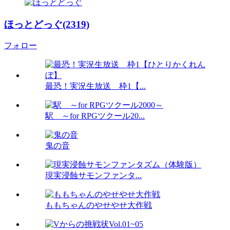
ほっとどっぐ(2319)
フォロー
最恐！実況生放送 枠1【...
駅 ～for RPGツクール20...
鬼の音
現実浸蝕サモンファンタ...
ももちゃんのやせやせ大作戦