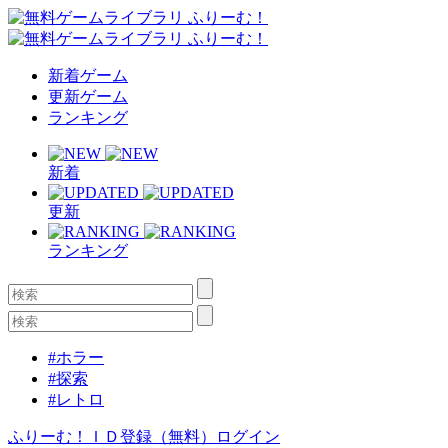
新着ゲーム
更新ゲーム
ランキング
新着
更新
ランキング
#ホラー
#探索
#レトロ
ふりーむ！ＩＤ登録（無料）
ログイン