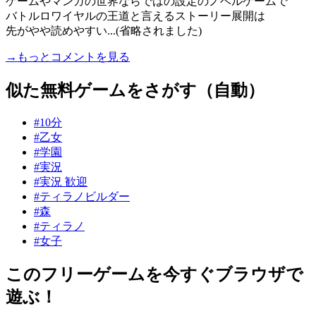
ゲームやマンガの世界ならではの設定のノベルゲームで
バトルロワイヤルの王道と言えるストーリー展開は
先がやや読めやすい...(省略されました)
→もっとコメントを見る
似た無料ゲームをさがす（自動）
#10分
#乙女
#学園
#実況
#実況 歓迎
#ティラノビルダー
#森
#ティラノ
#女子
このフリーゲームを今すぐブラウザで
遊ぶ！