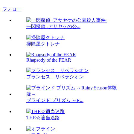
フォロー
一閃探偵 ‐アサヤケの公...
掃除屋クトレナ
Rhapsody of the FEAR
プランセス リベラシオン
ブラインド プリズム ～R...
THE☆適当迷路