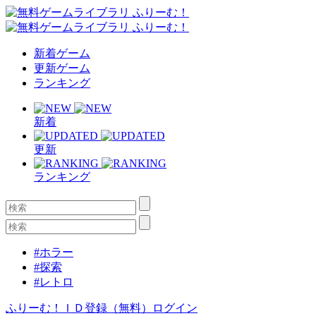
新着ゲーム
更新ゲーム
ランキング
新着
更新
ランキング
#ホラー
#探索
#レトロ
ふりーむ！ＩＤ登録（無料）
ログイン