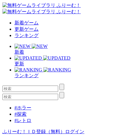
新着ゲーム
更新ゲーム
ランキング
新着
更新
ランキング
#ホラー
#探索
#レトロ
ふりーむ！ＩＤ登録（無料）
ログイン