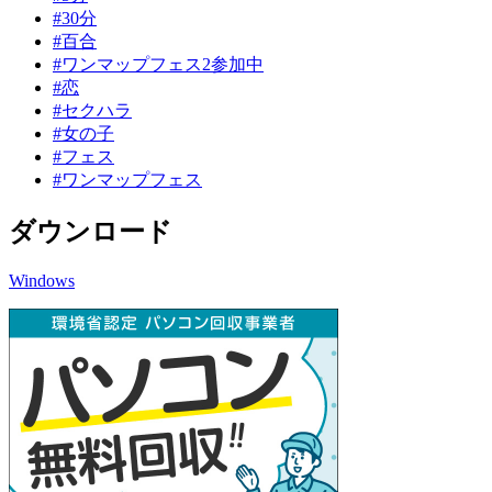
#30分
#百合
#ワンマップフェス2参加中
#恋
#セクハラ
#女の子
#フェス
#ワンマップフェス
ダウンロード
Windows