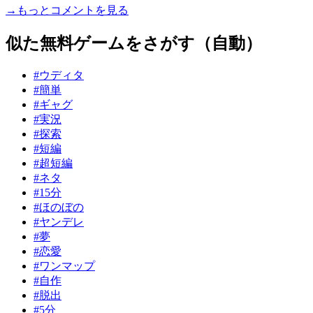
→もっとコメントを見る
似た無料ゲームをさがす（自動）
#ウディタ
#簡単
#ギャグ
#実況
#探索
#短編
#超短編
#ネタ
#15分
#ほのぼの
#ヤンデレ
#夢
#恋愛
#ワンマップ
#自作
#脱出
#5分