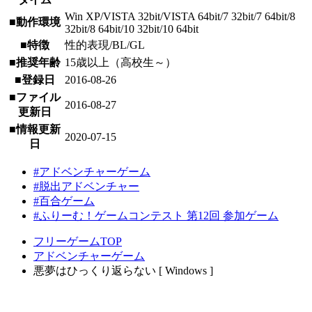
Win XP/VISTA 32bit/VISTA 64bit/7 32bit/7 64bit/8
■動作環境
32bit/8 64bit/10 32bit/10 64bit
■特徴
性的表現/BL/GL
■推奨年齢
15歳以上（高校生～）
■登録日
2016-08-26
■ファイル
2016-08-27
更新日
■情報更新
2020-07-15
日
#アドベンチャーゲーム
#脱出アドベンチャー
#百合ゲーム
#ふりーむ！ゲームコンテスト 第12回 参加ゲーム
フリーゲームTOP
アドベンチャーゲーム
悪夢はひっくり返らない [ Windows ]