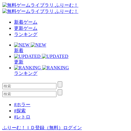
新着ゲーム
更新ゲーム
ランキング
新着
更新
ランキング
#ホラー
#探索
#レトロ
ふりーむ！ＩＤ登録（無料）
ログイン