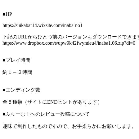
■HP
https://suikabar14.wixsite.com/inaba-no1
下記のURLからひとつ前のバージョンもダウンロードできま
https://www.dropbox.com/s/upw9k42fwymieu4/inaba1.06.zip?dl=0
■プレイ時間
約１～２時間
■エンディング数
全５種類（サイトにENDヒントがあります）
■ふりーむ！へのレビュー投稿について
趣味で制作したものですので、お手柔らかにお願いします。