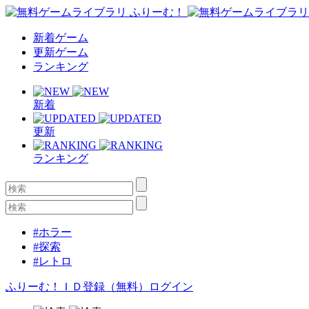
新着ゲーム
更新ゲーム
ランキング
新着
更新
ランキング
#ホラー
#探索
#レトロ
ふりーむ！ＩＤ登録（無料）
ログイン