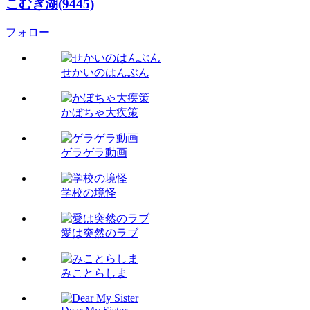
こむぎ湖(9445)
フォロー
せかいのはんぶん
かぼちゃ大疾策
ゲラゲラ動画
学校の境怪
愛は突然のラブ
みことらしま