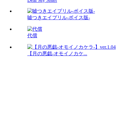
Dear My Sister
嘘つきエイプリル-ボイス版-
代償
【月の悪戯-オモイノカケ...