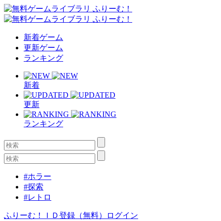
新着ゲーム
更新ゲーム
ランキング
新着
更新
ランキング
#ホラー
#探索
#レトロ
ふりーむ！ＩＤ登録（無料）
ログイン