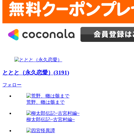
ととと（永久恋愛）(3191)
フォロー
荒野、轍は骸まで
柳太郎伝記~古宮村編~