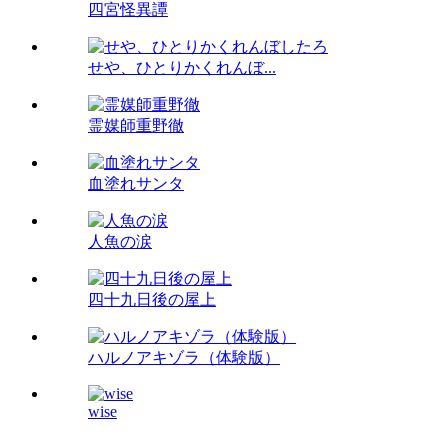
四宮怪異譚
せや、ひとりかくれんぼ...
霊媒師重野徹
血塗れサンタ
人魚の涙
四十九日後の屋上
ハルノアキゾラ（体験版）
wise