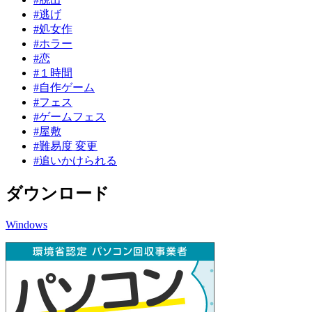
#逃げ
#処女作
#ホラー
#恋
#１時間
#自作ゲーム
#フェス
#ゲームフェス
#屋敷
#難易度 変更
#追いかけられる
ダウンロード
Windows