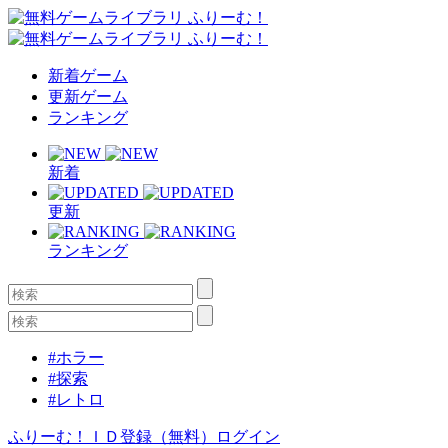
新着ゲーム
更新ゲーム
ランキング
新着
更新
ランキング
#ホラー
#探索
#レトロ
ふりーむ！ＩＤ登録（無料）
ログイン