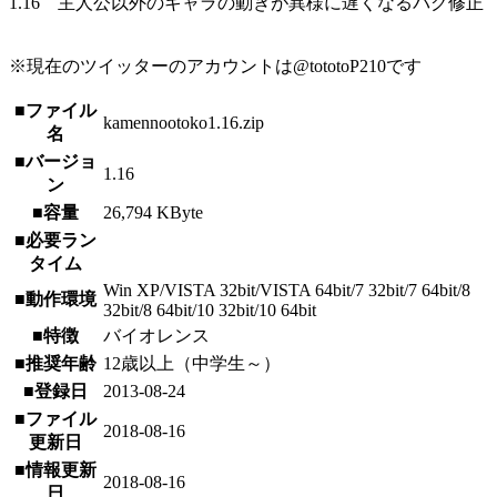
1.16 主人公以外のキャラの動きが異様に遅くなるバグ修正
※現在のツイッターのアカウントは@tototoP210です
■ファイル
kamennootoko1.16.zip
名
■バージョ
1.16
ン
■容量
26,794 KByte
■必要ラン
タイム
Win XP/VISTA 32bit/VISTA 64bit/7 32bit/7 64bit/8
■動作環境
32bit/8 64bit/10 32bit/10 64bit
■特徴
バイオレンス
■推奨年齢
12歳以上（中学生～）
■登録日
2013-08-24
■ファイル
2018-08-16
更新日
■情報更新
2018-08-16
日