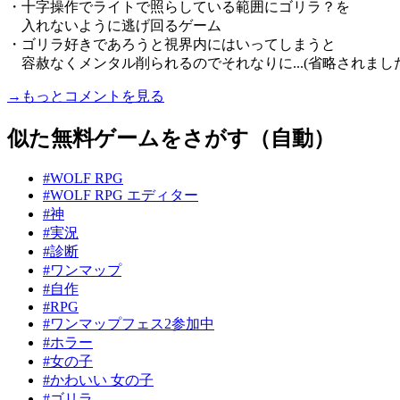
・十字操作でライトで照らしている範囲にゴリラ？を
入れないように逃げ回るゲーム
・ゴリラ好きであろうと視界内にはいってしまうと
容赦なくメンタル削られるのでそれなりに...(省略されました
→もっとコメントを見る
似た無料ゲームをさがす（自動）
#WOLF RPG
#WOLF RPG エディター
#神
#実況
#診断
#ワンマップ
#自作
#RPG
#ワンマップフェス2参加中
#ホラー
#女の子
#かわいい 女の子
#ゴリラ