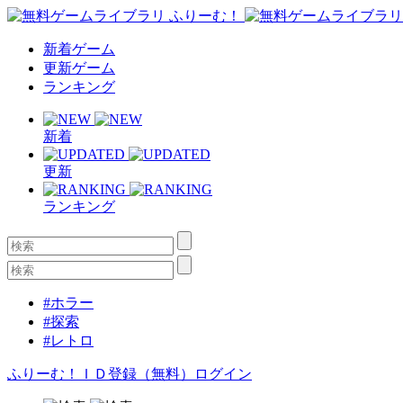
新着ゲーム
更新ゲーム
ランキング
新着
更新
ランキング
#ホラー
#探索
#レトロ
ふりーむ！ＩＤ登録（無料）
ログイン