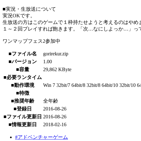
■実況・生放送について
実況OKです。
生放送の方はこのゲームで１枠持たせようと考えるのはやめ
１～２回プレイすれば飽きます。「次…なにしよっか…」っ
ワンマップフェス2参加中
■ファイル名
gorirekur.zip
■バージョン
1.00
■容量
29,862 KByte
■必要ランタイム
■動作環境
Win 7 32bit/7 64bit/8 32bit/8 64bit/10 32bit/10 6
■特徴
■推奨年齢
全年齢
■登録日
2016-08-26
■ファイル更新日
2016-08-26
■情報更新日
2018-02-16
#アドベンチャーゲーム