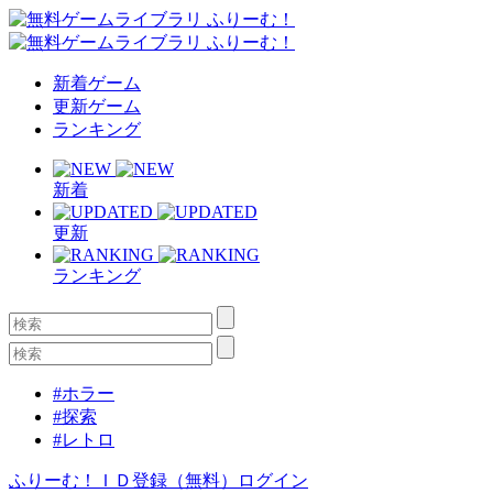
新着ゲーム
更新ゲーム
ランキング
新着
更新
ランキング
#ホラー
#探索
#レトロ
ふりーむ！ＩＤ登録（無料）
ログイン