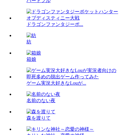
ハートフル
ドラゴンファンタジーポ...
紡
箱娘
ゲーム実況大好きなLouが...
名前のない夜
森を渡りて