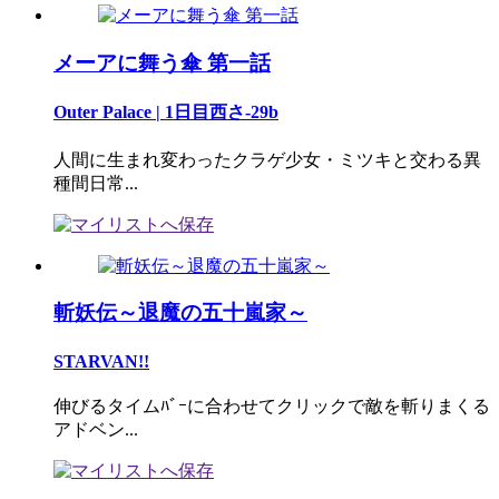
メーアに舞う傘 第一話
Outer Palace | 1日目西さ-29b
人間に生まれ変わったクラゲ少女・ミツキと交わる異
種間日常...
斬妖伝～退魔の五十嵐家～
STARVAN!!
伸びるタイムﾊﾞｰに合わせてクリックで敵を斬りまくる
アドベン...