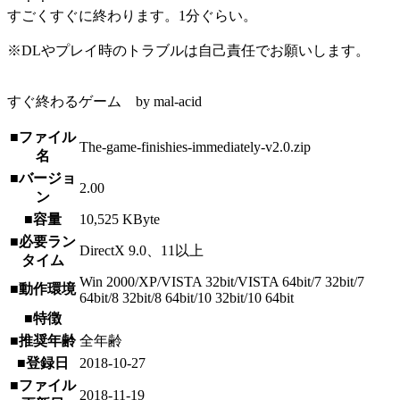
すごくすぐに終わります。1分ぐらい。
※DLやプレイ時のトラブルは自己責任でお願いします。
すぐ終わるゲーム by mal-acid
■ファイル
The-game-finishies-immediately-v2.0.zip
名
■バージョ
2.00
ン
■容量
10,525 KByte
■必要ラン
DirectX 9.0、11以上
タイム
Win 2000/XP/VISTA 32bit/VISTA 64bit/7 32bit/7
■動作環境
64bit/8 32bit/8 64bit/10 32bit/10 64bit
■特徴
■推奨年齢
全年齢
■登録日
2018-10-27
■ファイル
2018-11-19