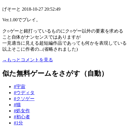
げそーと
2018-10-27 20:52:49
Ver.1.00でプレイ。
ク○ゲーと銘打っているものにク○ゲー以外の要素を求める
こと自体がナンセンスではありますが
一見適当に見える超短編作品であっても何かを表現している
以上そこに作者の...(省略されました)
→もっとコメントを見る
似た無料ゲームをさがす（自動）
#宇宙
#ウディタ
#クソゲー
#猫
#処女作
#初心者
#1分