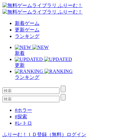
新着ゲーム
更新ゲーム
ランキング
新着
更新
ランキング
#ホラー
#探索
#レトロ
ふりーむ！ＩＤ登録（無料）
ログイン