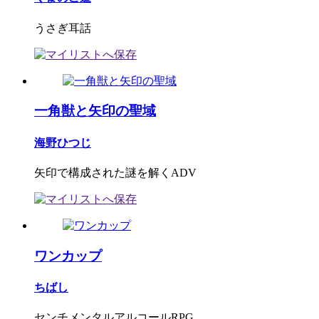
うさぎ耳話
一角獣と矢印の聖域
海野ひつじ
矢印で構成された謎を解くADV
ワンカップ
ちばし
センチメンタルアルコールRPG