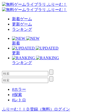
新着ゲーム
更新ゲーム
ランキング
新着
更新
ランキング
#ホラー
#探索
#レトロ
ふりーむ！ＩＤ登録（無料）
ログイン