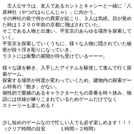
主人公サラは、友人であるカントとキャシーと一緒に「八
原神社（やつのはらじんじゃ）」に向かう。
その神社の前で何かの異変が起こり、３人は気絶。目が覚め
た時は１２００年前の京都に飛ばされていた。
そこである人物と出逢い、平安京のあらゆる場所を探索して
いく。
平安京を探索していくうちに、様々な人物に隠されていた秘
密が段々浮き彫りになっていき、
ラストには衝撃の展開が待ち受けているーーー。
様々な謎を解き、入手したアイテムを駆使して進んで行く探
索ゲーム。
探索する場所が何度か変わっていくため、建物内の探索ゲー
ム特有の「飽き」がない。
個性的で愛嬌のあるキャラクターたちの茶番を時々挟み、物
語には伏線が練りこまれているためゲームだけでなく
ストーリーも楽しめる！
少し短めのゲームなので忙しい人でも必ず楽しめます！！！
（クリア時間の目安 １時間～２時間）