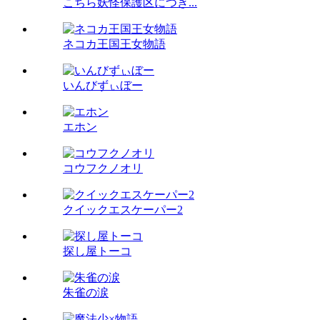
こちら妖怪保護区につき...
ネコカ王国王女物語
いんびずぃぼー
エホン
コウフクノオリ
クイックエスケーパー2
探し屋トーコ
朱雀の涙