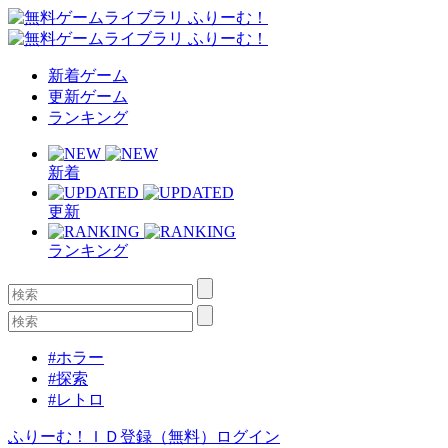
新着ゲーム
更新ゲーム
ランキング
新着
更新
ランキング
#ホラー
#探索
#レトロ
ふりーむ！ＩＤ登録（無料）
ログイン