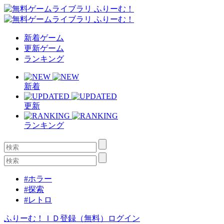
新着ゲーム
更新ゲーム
ランキング
新着
更新
ランキング
#ホラー
#探索
#レトロ
ふりーむ！ＩＤ登録（無料）
ログイン