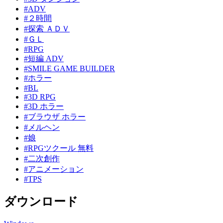
#ADV
#２時間
#探索 ＡＤＶ
#ＧＬ
#RPG
#短編 ADV
#SMILE GAME BUILDER
#ホラー
#BL
#3D RPG
#3D ホラー
#ブラウザ ホラー
#メルヘン
#娘
#RPGツクール 無料
#二次創作
#アニメーション
#TPS
ダウンロード