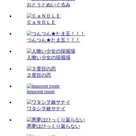
おとうとぬいぐるみ
ＣａＮＤＬＥ
つんつん★たま五！！！
人喰い少女の採掘場
２度目の恋
innocent room
ワタシヲ赦サナイ
悪夢はひっくり返らない