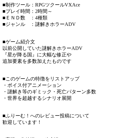
■制作ツール：RPGツクールVXAce
■プレイ時間：2時間～
■ＥＮＤ数 ：4種類
■ジャンル ：謎解きホラーADV
■ゲーム紹介文
以前公開していた謎解きホラーADV
『星が降る国』に大幅な修正や
追加要素を多数加えたものです
■このゲームの特徴をリストアップ
・ボイス付アニメーション
・謎解き等のギミック・死亡パターン多数
・世界を超越するシナリオ展開
■ふりーむ！へのレビュー投稿について
歓迎しています！