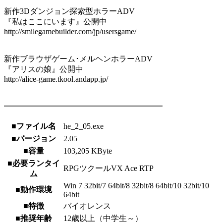
新作3Dダンジョン探索型ホラーADV
『私はここにいます』公開中
http://smilegamebuilder.com/jp/usersgame/
新作ブラウザゲーム･メルヘンホラーADV
『アリスの娘』公開中
http://alice-game.tkool.andapp.jp/
━━━━━━━━━━━━━━━━━━━━
■ファイル名
he_2_05.exe
■バージョン
2.05
■容量
103,205 KByte
■必要ランタイ
RPGツクールVX Ace RTP
ム
Win 7 32bit/7 64bit/8 32bit/8 64bit/10 32bit/10
■動作環境
64bit
■特徴
バイオレンス
■推奨年齢
12歳以上（中学生～）