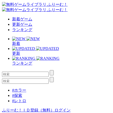
新着ゲーム
更新ゲーム
ランキング
新着
更新
ランキング
#ホラー
#探索
#レトロ
ふりーむ！ＩＤ登録（無料）
ログイン