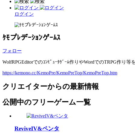
ログイン
ｹﾓプﾚデｰｼｮﾝゲｰﾑｽ
フォロー
WolfRPGEditorでのｺﾝﾋﾟｭｰﾀｹﾞｰﾑ作りやWordでのTRPG
https://kemono.cc/KemoPre/KemoPreTop/KemoPreTop.htm
クリエイターからの最新情報
公開中のフリーゲーム一覧
ReviveIV&ペンタ