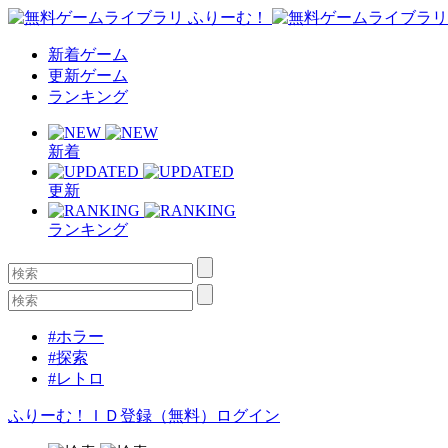
新着ゲーム
更新ゲーム
ランキング
新着
更新
ランキング
#ホラー
#探索
#レトロ
ふりーむ！ＩＤ登録（無料）
ログイン