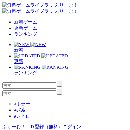
新着ゲーム
更新ゲーム
ランキング
新着
更新
ランキング
#ホラー
#探索
#レトロ
ふりーむ！ＩＤ登録（無料）
ログイン