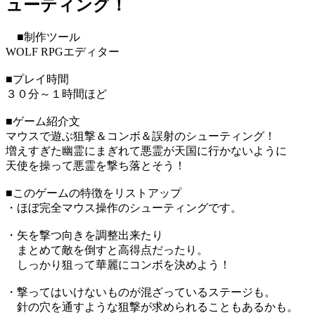
ューティング！
■制作ツール
WOLF RPGエディター
■プレイ時間
３０分～１時間ほど
■ゲーム紹介文
マウスで遊ぶ狙撃＆コンボ＆誤射のシューティング！
増えすぎた幽霊にまぎれて悪霊が天国に行かないように
天使を操って悪霊を撃ち落とそう！
■このゲームの特徴をリストアップ
・ほぼ完全マウス操作のシューティングです。
・矢を撃つ向きを調整出来たり
まとめて敵を倒すと高得点だったり。
しっかり狙って華麗にコンボを決めよう！
・撃ってはいけないものが混ざっているステージも。
針の穴を通すような狙撃が求められることもあるかも。