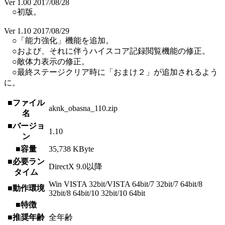
Ver 1.00 2017/08/28
○初版。
Ver 1.10 2017/08/29
○「能力強化」機能を追加。
○および、それに伴うハイスコア記録閲覧機能の修正。
○敵体力表示の修正。
○最終ステージクリア時に「おまけ２」が追加されるよう
に。
■ファイル
aknk_obasna_110.zip
名
■バージョ
1.10
ン
■容量
35,738 KByte
■必要ラン
DirectX 9.0以降
タイム
Win VISTA 32bit/VISTA 64bit/7 32bit/7 64bit/8
■動作環境
32bit/8 64bit/10 32bit/10 64bit
■特徴
■推奨年齢
全年齢