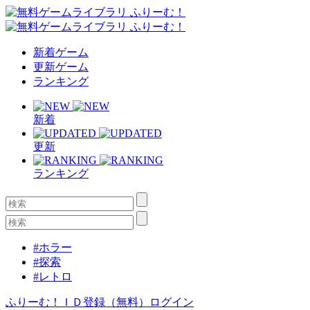
新着ゲーム
更新ゲーム
ランキング
新着
更新
ランキング
#ホラー
#探索
#レトロ
ふりーむ！ＩＤ登録（無料）
ログイン