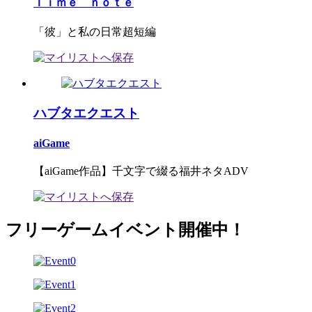
Ｔｉｍｅ ｎｏｔｅ
「彼」と私の日常超短編
ハブタエクエスト
aiGame
【aiGame作品】千文字で綴る福井ネタADV
フリーゲームイベント開催中！