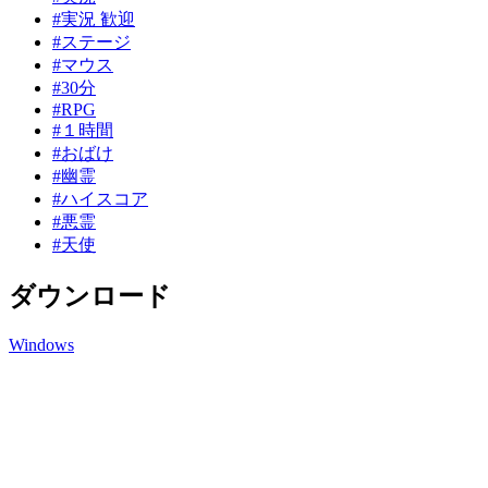
#実況 歓迎
#ステージ
#マウス
#30分
#RPG
#１時間
#おばけ
#幽霊
#ハイスコア
#悪霊
#天使
ダウンロード
Windows