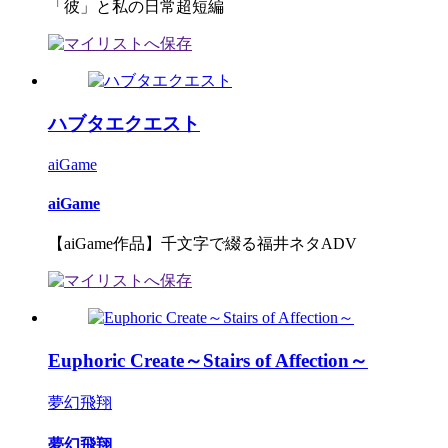
「彼」と私の日常超短編
ハブタエクエスト
aiGame
aiGame
【aiGame作品】千文字で綴る福井ネタADV
Euphoric Create～Stairs of Affection～
夢幻飛翔
夢幻飛翔