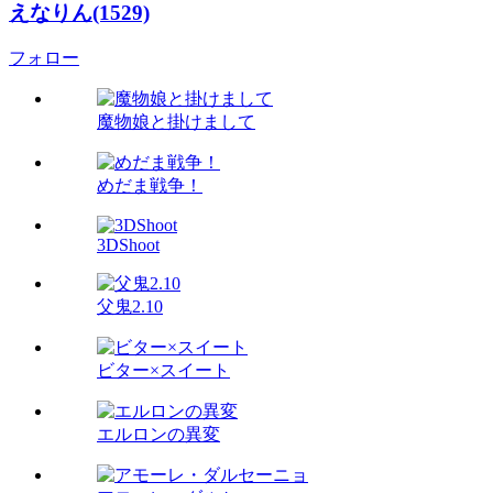
えなりん(1529)
フォロー
魔物娘と掛けまして
めだま戦争！
3DShoot
父鬼2.10
ビター×スイート
エルロンの異変