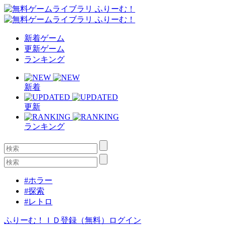
新着ゲーム
更新ゲーム
ランキング
新着
更新
ランキング
#ホラー
#探索
#レトロ
ふりーむ！ＩＤ登録（無料）
ログイン