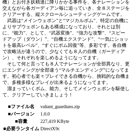
機）とお付き妖精達に降りかかる事件を、各ナレーションを
交えながら各ガーディアン毎に追っていき、全８ステージを
クリアーする、縦スクロールシューティングゲームです。
武器は“メインウェポン”と“マジカルボム”、特定の自機に
よりサブウェポンもある構成になっており、それとは別
に、“能力”、として、“武器変換”、“強力な攻撃”、“スピー
ドアップ（ダウン）”、“自機エクステンド”、“一気にショッ
トを最高レベル”、“すぐにボム回復”等、多彩です。各自機
で攻略法が違うので、少なくても８人の自機（ガーディア
ン）、それぞれを楽しめるようになってます。
そして何と言っても８人でナレーションが全部異なり、更
にエンディングが全部違う“マルチエンディング”になってま
す。初心者でも楽々プレイできる自機から、挑戦的な自機ま
で、多種多様なプレイが出来るようになってます。
溜まっていくボム、能力、そしてメインウェポンを駆使し
て、クリアーしていきましょう！
■ファイル名
valiant_guardians.zip
■バージョン
1.0.0
■容量
227,419 KByte
■必要ランタイム
DirectX9c