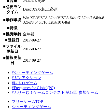
■容量
25,424 KByte
■必要ラン
DirectX9.0c以上必須
タイム
Win XP/VISTA 32bit/VISTA 64bit/7 32bit/7 64bit/8
■動作環境
32bit/8 64bit/10 32bit/10 64bit
■特徴
■推奨年齢
全年齢
■登録日
2017-09-27
■ファイル
2017-09-27
更新日
■情報更新
2017-09-27
日
#シューティングゲーム
#ガンアクション
#レトロゲーム
#Freegames for Global(PC)
#ふりーむ！ゲームコンテスト 第13回 参加ゲーム
フリーゲームTOP
シューティングゲーム