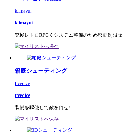
k.imayui
k.imayui
究極レトロRPG※システム整備のため移動制限版
箱庭シューティング
fivedice
fivedice
装備を駆使して敵を倒せ!