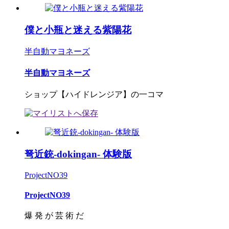
僕と小瓶と迷える紫陽花
半自動マヨネーズ
半自動マヨネーズ
ショップ【ハイドレンジア】の一コマ
弩近銃-dokingan- 体験版
ProjectNO39
ProjectNO39
爆 発 が 芸 術 だ