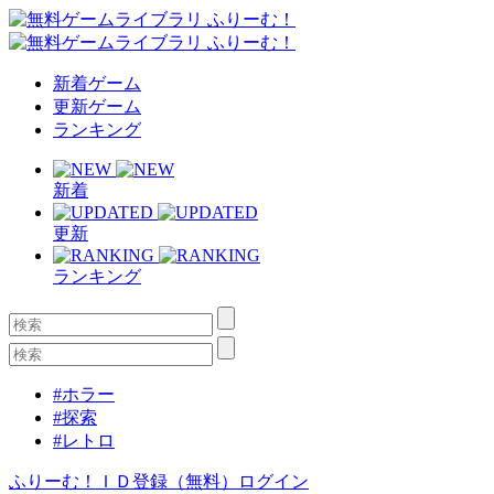
新着ゲーム
更新ゲーム
ランキング
新着
更新
ランキング
#ホラー
#探索
#レトロ
ふりーむ！ＩＤ登録（無料）
ログイン