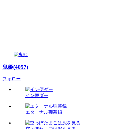
鬼姫(4057)
フォロー
イン便ダー
エターナル弾幕録
空っぽたまごは泥を見る