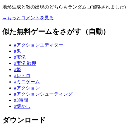
地形生成と敵の出現のどちらもランダム...(省略されました)
→もっとコメントを見る
似た無料ゲームをさがす（自動）
#アクションエディター
#鬼
#実況
#実況 歓迎
#姫
#レトロ
#ミニゲーム
#アクション
#アクションシューティング
#3時間
#懐かし
ダウンロード