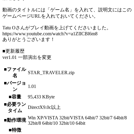
動画のタイトルには「ゲーム名」を入れて、説明文にはこの
ゲームページURLを入れておいてください。
Tatu Oさんがプレイ動画を上げてくださいました。
https://www.youtube.com/watch?v=a1ZIICBl6m8
ありがとうございます！
■更新履歴
ver1.01 一部演出を変更
■ファイル
STAR_TRAVELER.zip
名
■バージョ
1.01
ン
■容量
95,433 KByte
■必要ラン
DirectX9.0c以上
タイム
Win XP/VISTA 32bit/VISTA 64bit/7 32bit/7 64bit/8
■動作環境
32bit/8 64bit/10 32bit/10 64bit
■特徴