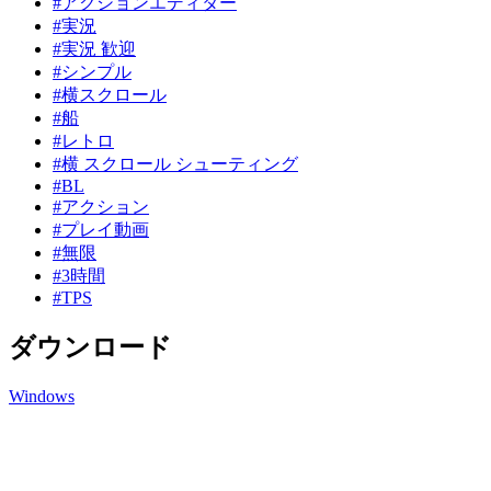
#アクションエディター
#実況
#実況 歓迎
#シンプル
#横スクロール
#船
#レトロ
#横 スクロール シューティング
#BL
#アクション
#プレイ動画
#無限
#3時間
#TPS
ダウンロード
Windows