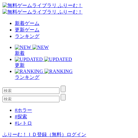
新着ゲーム
更新ゲーム
ランキング
新着
更新
ランキング
#ホラー
#探索
#レトロ
ふりーむ！ＩＤ登録（無料）
ログイン