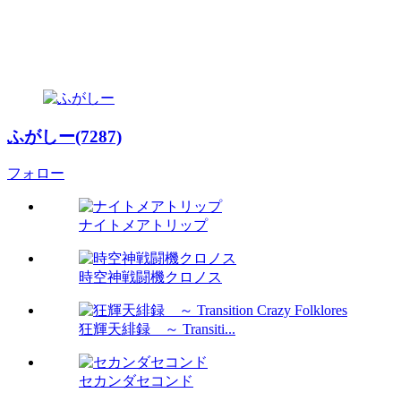
ふがしー(7287)
フォロー
ナイトメアトリップ
時空神戦闘機クロノス
狂輝天緋録 ～ Transiti...
セカンダセコンド