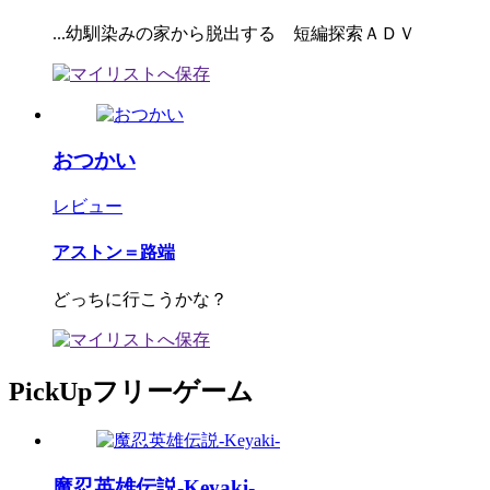
...幼馴染みの家から脱出する 短編探索ＡＤＶ
おつかい
レビュー
アストン＝路端
どっちに行こうかな？
PickUpフリーゲーム
魔忍英雄伝説-Keyaki-