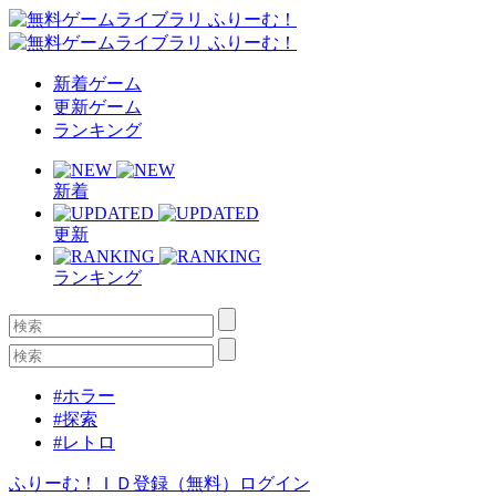
新着ゲーム
更新ゲーム
ランキング
新着
更新
ランキング
#ホラー
#探索
#レトロ
ふりーむ！ＩＤ登録（無料）
ログイン