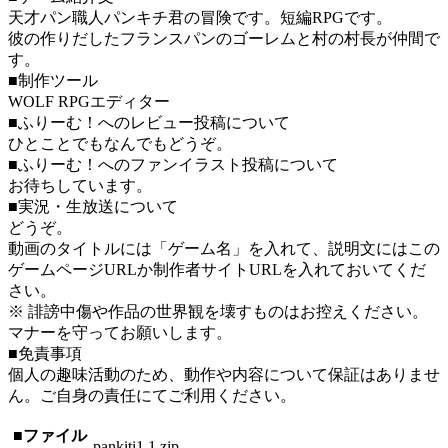
天才パン職人パンキチ君の冒険です。短編RPGです。
彼の作りだしたフランスパンのゴーレムと村の村長が仲間で
す。
■制作ツール
WOLF RPGエディター
■ふりーむ！へのレビュー投稿について
ひとことでもなんでもどうぞ。
■ふりーむ！へのファンイラスト投稿について
お待ちしています。
■実況・生放送について
どうぞ。
動画のタイトルには「ゲーム名」を入れて、説明文にはこの
ゲームページURLか制作者サイトURLを入れておいてくだ
さい。
※ 誹謗中傷や作品の世界観を壊すものはお控えください。
マナーを守ってお願いします。
■免責事項
個人の趣味活動のため、動作や内容について保証はありませ
ん。ご自身の責任にてご利用ください。
■ファイル
pankiti1.1.zip