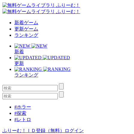
新着ゲーム
更新ゲーム
ランキング
新着
更新
ランキング
#ホラー
#探索
#レトロ
ふりーむ！ＩＤ登録（無料）
ログイン