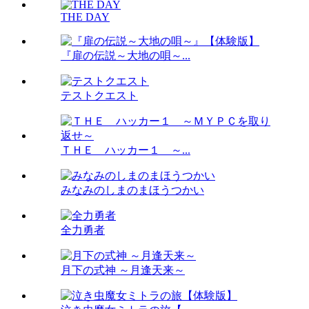
THE DAY
『扉の伝説～大地の唄～...
テストクエスト
ＴＨＥ ハッカー１ ～...
みなみのしまのまほうつかい
全力勇者
月下の式神 ～月逢天来～