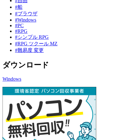
#自由
#船
#ブラウザ
#Windows
#PC
#RPG
#シンプル RPG
#RPG ツクール MZ
#難易度 変更
ダウンロード
Windows