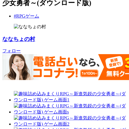
少女勇者～(ダウンロード版)
#RPGゲーム
ななちょの村
フォロー