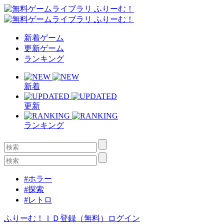
新着ゲーム
更新ゲーム
ランキング
新着
更新
ランキング
#ホラー
#探索
#レトロ
ふりーむ！ＩＤ登録（無料）
ログイン