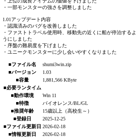
・上位の成長アイテムの価値を下げました
・一部モンスターの強さを調整しました
1.01アップデート内容
・認識済みのバグを改善しました
・ファストトラベル使用時、移動先の近くに船が停泊するよ
うにしました
・序盤の難易度を下げました
・ユニークモンスターに少し会いやすくなりました
■ファイル名
shumi3win.zip
■バージョン
1.03
■容量
1,881,566 KByte
■必要ランタイム
■動作環境
Win 11
■特徴
バイオレンス/BL/GL
■推奨年齢
15歳以上（高校生～）
■登録日
2025-12-25
■ファイル更新日
2026-02-18
■情報更新日
2026-02-18