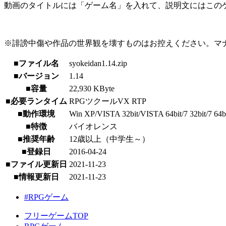
動画のタイトルには「ゲーム名」を入れて、説明文にはこのゲ
※誹謗中傷や作品の世界観を壊すものはお控えください。マ
■ファイル名
syokeidan1.14.zip
■バージョン
1.14
■容量
22,930 KByte
■必要ランタイム
RPGツクールVX RTP
■動作環境
Win XP/VISTA 32bit/VISTA 64bit/7 32bit/7 64bit/
■特徴
バイオレンス
■推奨年齢
12歳以上（中学生～）
■登録日
2016-04-24
■ファイル更新日
2021-11-23
■情報更新日
2021-11-23
#RPGゲーム
フリーゲームTOP