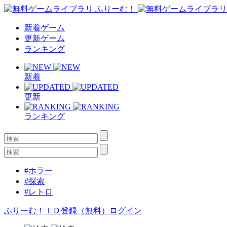
新着ゲーム
更新ゲーム
ランキング
新着
更新
ランキング
#ホラー
#探索
#レトロ
ふりーむ！ＩＤ登録（無料）
ログイン