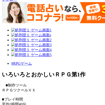
#RPGゲーム
いろいろとおかしいＲＰＧ第1作
■制作ツール
ＲＰＧツクールＶＸ
■プレイ時間
平均1時間40分