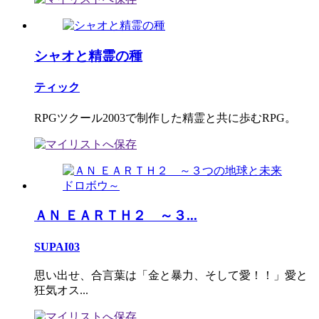
シャオと精霊の種
ティック
RPGツクール2003で制作した精霊と共に歩むRPG。
ＡＮ ＥＡＲＴＨ２ ～３...
SUPAI03
思い出せ、合言葉は「金と暴力、そして愛！！」愛と
狂気オス...