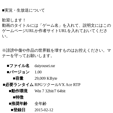
■実況・生放送について
歓迎します！
動画のタイトルには「ゲーム名」を入れて、説明文にはこの
ゲームページURLか作者サイトURLを入れておいてくださ
い。
※誹謗中傷や作品の世界観を壊すものはお控えください。マ
ナーを守ってお願いします。
■ファイル名
daiyousei.rar
■バージョン
1.00
■容量
29,009 KByte
■必要ランタイム
RPGツクールVX Ace RTP
■動作環境
Win 7 32bit/7 64bit
■特徴
■推奨年齢
全年齢
■登録日
2015-02-12