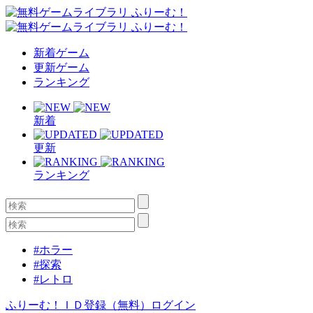
新着ゲーム
更新ゲーム
ランキング
新着
更新
ランキング
#ホラー
#探索
#レトロ
ふりーむ！ＩＤ登録（無料）
ログイン