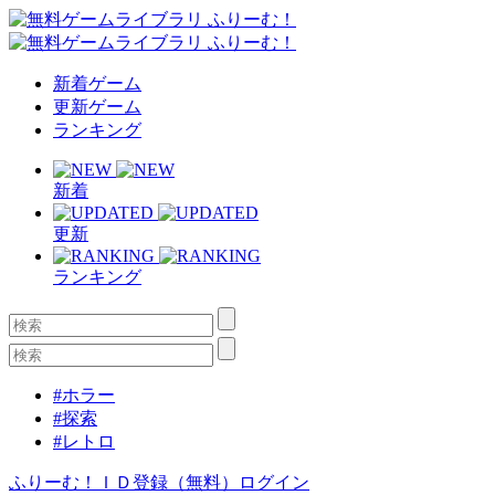
新着ゲーム
更新ゲーム
ランキング
新着
更新
ランキング
#ホラー
#探索
#レトロ
ふりーむ！ＩＤ登録（無料）
ログイン