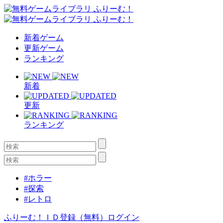
新着ゲーム
更新ゲーム
ランキング
新着
更新
ランキング
#ホラー
#探索
#レトロ
ふりーむ！ＩＤ登録（無料）
ログイン