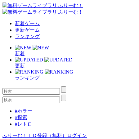
新着ゲーム
更新ゲーム
ランキング
新着
更新
ランキング
#ホラー
#探索
#レトロ
ふりーむ！ＩＤ登録（無料）
ログイン