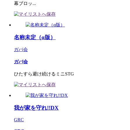
幕ブロッ...
名称未定（α版）
ガバ会
ガバ会
ひたすら避け続けるミニSTG
我が家を守れ!!DX
GRC