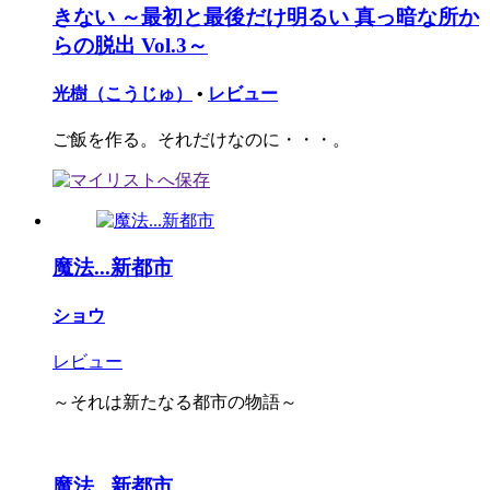
きない ～最初と最後だけ明るい 真っ暗な所か
らの脱出 Vol.3～
光樹（こうじゅ）
•
レビュー
ご飯を作る。それだけなのに・・・。
魔法...新都市
ショウ
レビュー
～それは新たなる都市の物語～
魔法...新都市