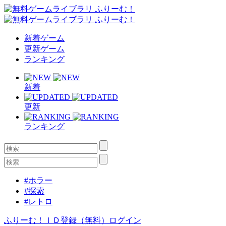
新着ゲーム
更新ゲーム
ランキング
新着
更新
ランキング
#ホラー
#探索
#レトロ
ふりーむ！ＩＤ登録（無料）
ログイン