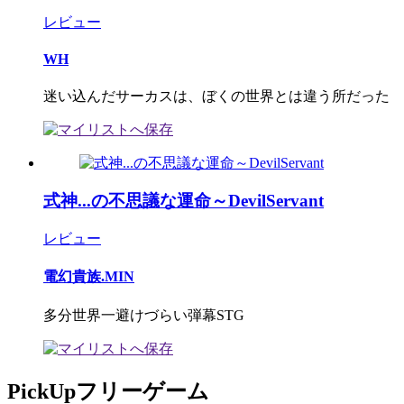
レビュー
WH
迷い込んだサーカスは、ぼくの世界とは違う所だった
式神...の不思議な運命～DevilServant
レビュー
電幻貴族.MIN
多分世界一避けづらい弾幕STG
PickUpフリーゲーム