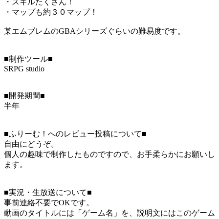
・スキルたくさん！
・マップも約３０マップ！
某エムブレムのGBAシリーズぐらいの難易度です。
■制作ツール■
SRPG studio
■開発期間■
半年
■ふりーむ！へのレビュー投稿について■
自由にどうぞ。
個人の趣味で制作したものですので、お手柔らかにお願いし
ます。
■実況・生放送について■
事前連絡不要でOKです。
動画のタイトルには「ゲーム名」を、説明文にはこのゲーム