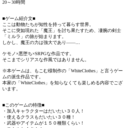
20～30時間
■ゲーム紹介文■
ここは動物たちが知性を持って暮らす世界。
そこに突如現れた「魔王」を討ち果たすため、凄腕の剣士
「ミルラ」の旅が始まります。
しかし、魔王の力は強大であり――…
ケモノ×悪堕ち×SRPGな作品です。
そこまでシリアスな作風ではありません。
※本ゲームは、もこむ様制作の「WhiteClothes」と言うゲー
ムの派生作品です。
本家の「WhiteClothes」を知らなくても楽しめる内容でござ
います。
■このゲームの特徴■
・加入キャラクターはだいたい３０人！
・使えるクラスもだいたい３０種！
・武器やアイテムが１５０種類くらい！