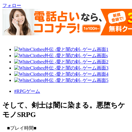
フォロー
#RPGゲーム
そして、剣士は闇に染まる。悪堕ちケ
モノSRPG
■プレイ時間■