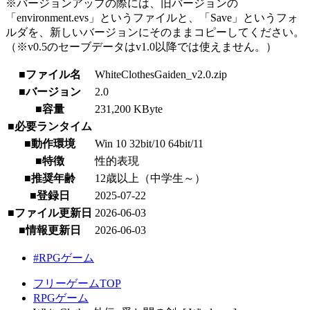
※バージョンアップの際には、旧バージョンの
「environment.evs」というファイルと、「Save」というフォ
ルダを、新しいバージョンにそのままコピーしてください。
（※v0.5のセーブデータはv1.0以降では使えません。）
■ファイル名
WhiteClothesGaiden_v2.0.zip
■バージョン
2.0
■容量
231,200 KByte
■必要ランタイム
■動作環境
Win 10 32bit/10 64bit/11
■特徴
性的表現
■推奨年齢
12歳以上（中学生～）
■登録日
2025-07-22
■ファイル更新日
2026-06-03
■情報更新日
2026-06-03
#RPGゲーム
フリーゲームTOP
RPGゲーム