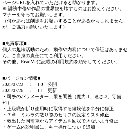
ページURLを入れていただけると助かります。
※ 誹謗中傷や作品の世界観を壊すものはお控えください。
マナーを守ってお願いします。
（何かあれば削除をお願いすることがあるかもしれません
が、ご協力お願いいたします）
■免責事項■
個人の趣味活動のため、動作や内容について保証はありませ
ん。ご自身の責任にてご利用ください。
その他、ReadMeに記載の利用規約を順守してください。
■バージョン情報■
2025/07/22 ： 1.0 公開
2025/07/26 ： 1.1 更新
・司祭のパラメーター上限を調整（魔力-1、速さ-2、守備
+1）
・上級職が祈り使用時に取得する経験値を半分に修正
・７章 ミルラの散り際のセリフの設定ミスを修正
・救出した同盟軍からアイテムを回収できないよう修正
・ゲーム内説明書に、キー操作について追加