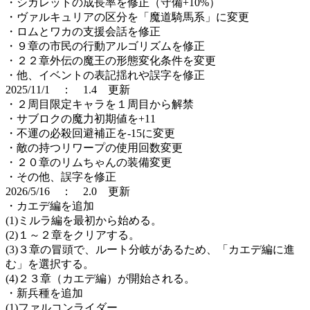
・シガレットの成長率を修正（守備+10%）
・ヴァルキュリアの区分を「魔道騎馬系」に変更
・ロムとワカの支援会話を修正
・９章の市民の行動アルゴリズムを修正
・２２章外伝の魔王の形態変化条件を変更
・他、イベントの表記揺れや誤字を修正
2025/11/1 ： 1.4 更新
・２周目限定キャラを１周目から解禁
・サブロクの魔力初期値を+11
・不運の必殺回避補正を-15に変更
・敵の持つリワープの使用回数変更
・２０章のリムちゃんの装備変更
・その他、誤字を修正
2026/5/16 ： 2.0 更新
・カエデ編を追加
(1)ミルラ編を最初から始める。
(2)１～２章をクリアする。
(3)３章の冒頭で、ルート分岐があるため、「カエデ編に進
む」を選択する。
(4)２３章（カエデ編）が開始される。
・新兵種を追加
(1)ファルコンライダー