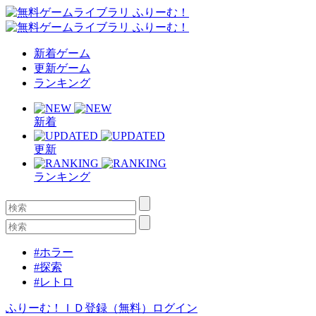
新着ゲーム
更新ゲーム
ランキング
新着
更新
ランキング
#ホラー
#探索
#レトロ
ふりーむ！ＩＤ登録（無料）
ログイン