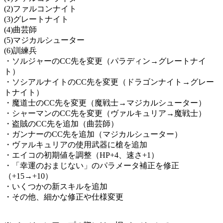
(2)ファルコンナイト
(3)グレートナイト
(4)曲芸師
(5)マジカルシューター
(6)訓練兵
・ソルジャーのCC先を変更（パラディン→グレートナイ
ト）
・ソシアルナイトのCC先を変更（ドラゴンナイト→グレー
トナイト）
・魔道士のCC先を変更（魔戦士→マジカルシューター）
・シャーマンのCC先を変更（ヴァルキュリア→魔戦士）
・盗賊のCC先を追加（曲芸師）
・ガンナーのCC先を追加（マジカルシューター）
・ヴァルキュリアの使用武器に槍を追加
・エイコの初期値を調整（HP+4、速さ+1）
・「幸運のおまじない」のパラメータ補正を修正
（+15→+10）
・いくつかの新スキルを追加
・その他、細かな修正や仕様変更