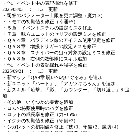
・他、イベント中の表記揺れを修正
2025/08/03 ： 1.2 更新
・司祭のパラメーター上限を更に調整（魔力-3）
・トモエの初期値を修正（幸運+5）
・５章 イベントスチルの設定ミスを修正
・７章 味方ユニットのセリフの設定ミスを修正
・ＱＡ４章 パラディン敵のアイテム使用設定を修正
・ＱＡ８章 増援トリガーの設定ミスを修正
・ＱＡ８章 スナイパーの狙う対象の設定ミスを修正
・ＱＡ８章 右側の敵部隊にスキル追加
・他、イベントの表記揺れや誤字を修正
2025/09/21 ： 1.3 更新
・新マップ「QA9章 呪いのぬいぐるみ」を追加
・新ユニット「ハート」、「アカツキちゃん」を追加
・新スキル「応撃」「影」「カウンター」「切り返し」を追
加
・その他、いくつかの要素を追加
・ロムの秘薬使用時のバグを修正
・ロッドの成長率を修正（力+15%）
・イクナの初期値を修正（守備+2）
・シガレットの初期値を修正（技+3、守備+2、魔防+4）