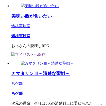
美味い飯が食いたい
蟠桃実験室
蟠桃実験室
おっさんの腹壊しRPG
カマタリンⅢ～清楚な聖戦～
ちゲ部
ちゲ部
次元の運命、それは5人の清楚戦士に委ねられた――。