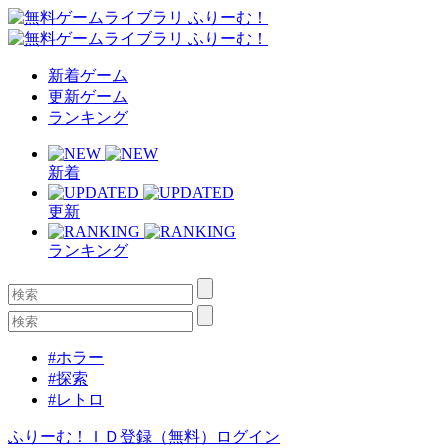
新着ゲーム
更新ゲーム
ランキング
新着
更新
ランキング
#ホラー
#探索
#レトロ
ふりーむ！ＩＤ登録（無料）
ログイン