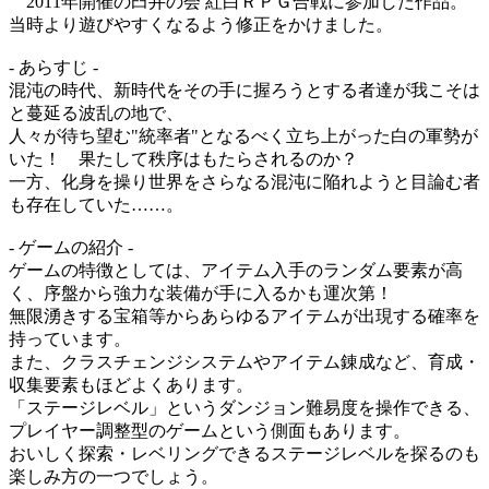
2011年開催の臼井の会 紅白ＲＰＧ合戦に参加した作品。
当時より遊びやすくなるよう修正をかけました。
- あらすじ -
混沌の時代、新時代をその手に握ろうとする者達が我こそは
と蔓延る波乱の地で、
人々が待ち望む"統率者"となるべく立ち上がった白の軍勢が
いた！ 果たして秩序はもたらされるのか？
一方、化身を操り世界をさらなる混沌に陥れようと目論む者
も存在していた……。
- ゲームの紹介 -
ゲームの特徴としては、アイテム入手のランダム要素が高
く、序盤から強力な装備が手に入るかも運次第！
無限湧きする宝箱等からあらゆるアイテムが出現する確率を
持っています。
また、クラスチェンジシステムやアイテム錬成など、育成・
収集要素もほどよくあります。
「ステージレベル」というダンジョン難易度を操作できる、
プレイヤー調整型のゲームという側面もあります。
おいしく探索・レベリングできるステージレベルを探るのも
楽しみ方の一つでしょう。