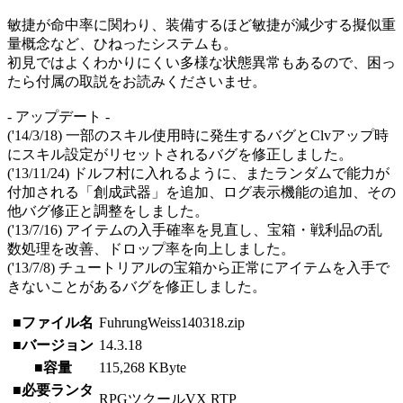
敏捷が命中率に関わり、装備するほど敏捷が減少する擬似重
量概念など、ひねったシステムも。
初見ではよくわかりにくい多様な状態異常もあるので、困っ
たら付属の取説をお読みくださいませ。
- アップデート -
('14/3/18) 一部のスキル使用時に発生するバグとClvアップ時
にスキル設定がリセットされるバグを修正しました。
('13/11/24) ドルフ村に入れるように、またランダムで能力が
付加される「創成武器」を追加、ログ表示機能の追加、その
他バグ修正と調整をしました。
('13/7/16) アイテムの入手確率を見直し、宝箱・戦利品の乱
数処理を改善、ドロップ率を向上しました。
('13/7/8) チュートリアルの宝箱から正常にアイテムを入手で
きないことがあるバグを修正しました。
■ファイル名
FuhrungWeiss140318.zip
■バージョン
14.3.18
■容量
115,268 KByte
■必要ランタ
RPGツクールVX RTP