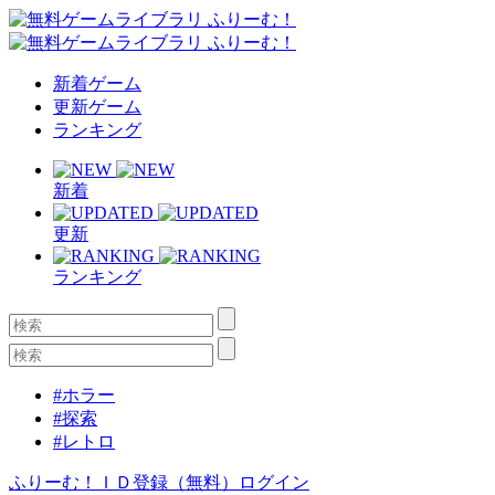
新着ゲーム
更新ゲーム
ランキング
新着
更新
ランキング
#ホラー
#探索
#レトロ
ふりーむ！ＩＤ登録（無料）
ログイン