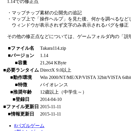
1.14での修正点
・マップチップ素材の公開先の追記
・マップ上で「操作ヘルプ」を見た後、何かを調べるなど
ウィンドウが表示されず文字のみ表示されるバグを修正
その他の修正点などについては、ゲームフォルダ内の「説明書
■ファイル名
Takara114.zip
■バージョン
1.14
■容量
21,264 KByte
■必要ランタイム
DirectX 9.0以上
■動作環境
Win 2000/NT/ME/XP/VISTA 32bit/VISTA 64bit/7 
■特徴
バイオレンス
■推奨年齢
12歳以上（中学生～）
■登録日
2014-04-10
■ファイル更新日
2015-11-11
■情報更新日
2015-11-11
#パズルゲーム