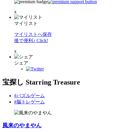
x
マイリスト
マイリストへ保存
後で便利♪ Click!
x
シェア
宝探し Starring Treasure
#パズルゲーム
#脳トレゲーム
風来のやまやん