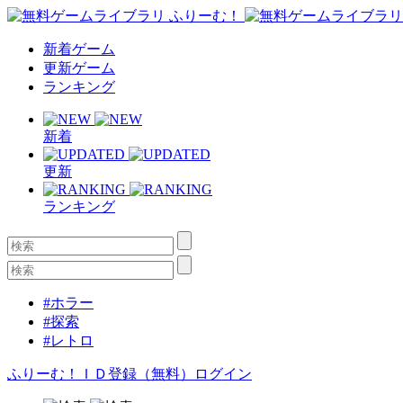
新着ゲーム
更新ゲーム
ランキング
新着
更新
ランキング
#ホラー
#探索
#レトロ
ふりーむ！ＩＤ登録（無料）
ログイン