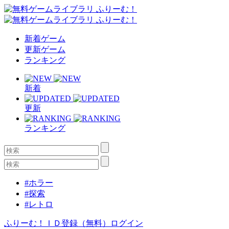
新着ゲーム
更新ゲーム
ランキング
新着
更新
ランキング
#ホラー
#探索
#レトロ
ふりーむ！ＩＤ登録（無料）
ログイン