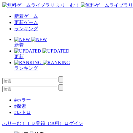
新着ゲーム
更新ゲーム
ランキング
新着
更新
ランキング
#ホラー
#探索
#レトロ
ふりーむ！ＩＤ登録（無料）
ログイン