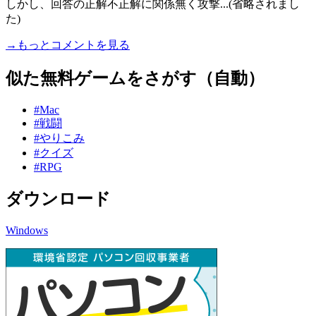
しかし、回答の正解不正解に関係無く攻撃...(省略されまし
た)
→もっとコメントを見る
似た無料ゲームをさがす（自動）
#Mac
#戦闘
#やりこみ
#クイズ
#RPG
ダウンロード
Windows