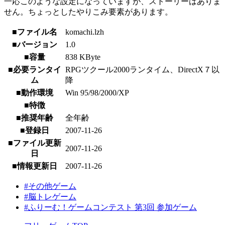
一応このような設定になっていますが、ストーリーはありま
せん。ちょっとしたやりこみ要素があります。
■ファイル名
komachi.lzh
■バージョン
1.0
■容量
838 KByte
■必要ランタイ
RPGツクール2000ランタイム、DirectX７以
ム
降
■動作環境
Win 95/98/2000/XP
■特徴
■推奨年齢
全年齢
■登録日
2007-11-26
■ファイル更新
2007-11-26
日
■情報更新日
2007-11-26
#その他ゲーム
#脳トレゲーム
#ふりーむ！ゲームコンテスト 第3回 参加ゲーム