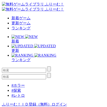
新着ゲーム
更新ゲーム
ランキング
新着
更新
ランキング
#ホラー
#探索
#レトロ
ふりーむ！ＩＤ登録（無料）
ログイン