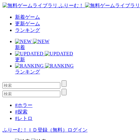
新着ゲーム
更新ゲーム
ランキング
新着
更新
ランキング
#ホラー
#探索
#レトロ
ふりーむ！ＩＤ登録（無料）
ログイン