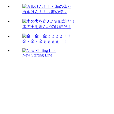
カルけん！！～海の倖～
木の実を盗んだのは誰だ！
金・金・金ぇぇぇぇ！！
New Starting Line