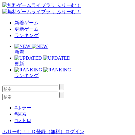
新着ゲーム
更新ゲーム
ランキング
新着
更新
ランキング
#ホラー
#探索
#レトロ
ふりーむ！ＩＤ登録（無料）
ログイン