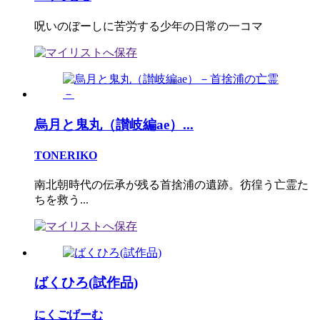
呪いのぼーしに苦労する少年の日常の一コマ
烏月と鬼丸（讃岐編ae）...
TONERIKO
南北朝時代の伝承が残る首捨浦の遺跡。彷徨う亡霊た
ちを救う...
ばくひろ(試作品)
にくごげーむ