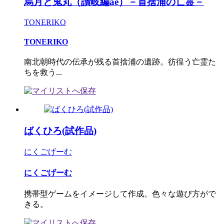
烏月と鬼丸（讃岐編ae）－首捨浦の亡霊－
TONERIKO
TONERIKO
南北朝時代の伝承が残る首捨浦の遺跡。彷徨う亡霊た
ちを救う...
ばくひろ(試作品)
にくごげーむ
にくごげーむ
携帯型ゲームをイメージして作成。色々な遊び方がで
きる。