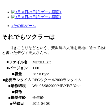
#その他ゲーム
それでもツクラーは
「引きこもりなどという、贅沢病の人達を現地に送ってあ
と書いたデヴィ夫人さんへ。
■ファイル名
March31.zip
■バージョン
1.00
■容量
587 KByte
■必要ランタイム
RPGツクール2000ランタイム
■動作環境
Win 95/98/2000/ME/XP/7 32bit
■特徴
■推奨年齢
全年齢
■登録日
2011-04-08