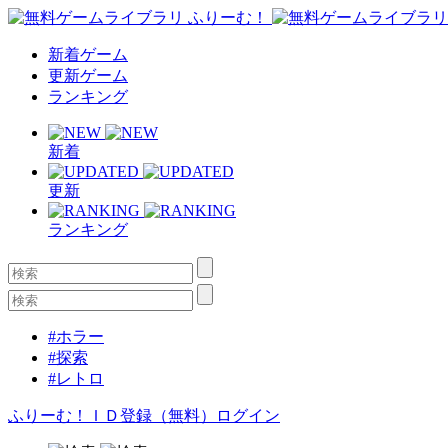
新着ゲーム
更新ゲーム
ランキング
新着
更新
ランキング
#ホラー
#探索
#レトロ
ふりーむ！ＩＤ登録（無料）
ログイン